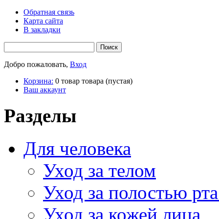
Обратная связь
Карта сайта
В закладки
Добро пожаловать,
Вход
Корзина:
0
товар
товара
(пустая)
Ваш аккаунт
Разделы
Для человека
Уход за телом
Уход за полостью рта
Уход за кожей лица