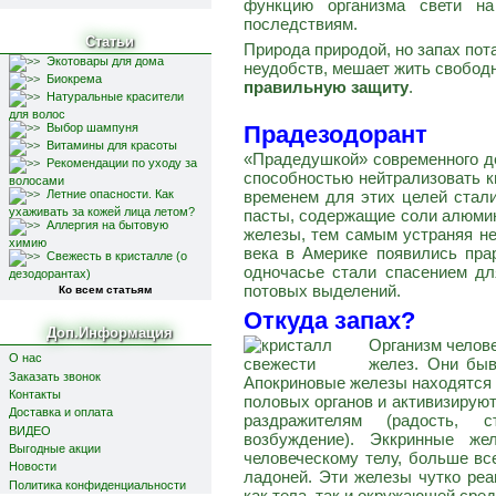
функцию организма свети н
последствиям.
Статьи
Природа природой, но запах пот
Экотовары для дома
неудобств, мешает жить свободн
Биокрема
правильную защиту
.
Натуральные красители
для волос
Выбор шампуня
Прадезодорант
Витамины для красоты
«Прадедушкой» современного д
Рекомендации по уходу за
способностью нейтрализовать к
волосами
Летние опасности. Как
временем для этих целей стали
ухаживать за кожей лица летом?
пасты, содержащие соли алюмин
Аллергия на бытовую
железы, тем самым устраняя не
химию
века в Америке появились пр
Свежесть в кристалле (о
одночасье стали спасением д
дезодорантах)
потовых выделений.
Ко всем статьям
Откуда запах?
Доп.Информация
Организм челове
О нас
желез. Они быв
Заказать звонок
Апокриновые железы находятся 
Контакты
половых органов и активизирую
Доставка и оплата
раздражителям (радость, с
ВИДЕО
возбуждение). Эккринные ж
Выгодные акции
человеческому телу, больше вс
Новости
ладоней. Эти железы чутко ре
Политика конфиденциальности
как тела, так и окружающей сред