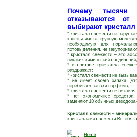
Почему тысячи
отказываются от
выбирают кристалл
* кристалл свежести не наруша
квасцы имеют крупную молекулу
необходимую для нормально
потовыделения, не закупориваю
* кристалл свежести – это абс
никаких химический соединений;
* в составе кристалла свежес
раздражает;
* кристалл свежести не вызывае
* не имеет своего запаха (чт
перебивает запахи парфюма;
* кристалл свежести не оставляе
* нет экономичнее средства,
заменяют 10 обычных дезодоран
Кристалл свежести – минерал
кристаллами свежести Вы обязат
Home