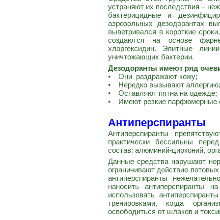
устраняют их последствия – неж
бактерицидные и дезинфици
аэрозольных дезодорантах вы
выветривался в короткие сроки
создаются на основе фарнез
хлоргексидин. Элитные лини
уничтожающих бактерии.
Дезодоранты имеют ряд очев
• Они раздражают кожу;
• Нередко вызывают аллергию
• Оставляют пятна на одежде;
• Имеют резкие парфюмерные 
Антиперспиранты
Антиперспиранты препятству
практически бессильны пере
состав: алюминий-цирконий, орг
Данные средства нарушают но
ограничивают действие потовых
антиперспиранты нежелательн
наносить антиперспиранты на
использовать антиперспирант
тренировками, когда орган
освободиться от шлаков и токси