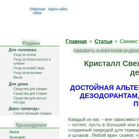
Обратная
Карта сайта
связь
Главная
>
Статьи
>
Свежест
Разделы
Для человека
СВЕЖЕСТЬ В КРИСТАЛЛЕ (О ДЕЗ
Уход за телом
Уход за полостью рта и
Кристалл Све
губами
Уход за кожей лица
де
Уход за волосами
Мыло
Для дома
ДОСТОЙНАЯ АЛЬТ
Средства для уборки
Средства для стирки
ДЕЗОДОРАНТАМ
Средства для мытья
П
посуды
Дары природы
Сопутствующие товары
Каждый из нас – вне зависимости
– потеет, пусть в большей или
Производители
созданный природой для термор
Aasha
и шлаков. Любой врач скажет, ч
Synergetic