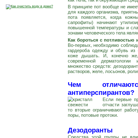
В принципе пот вообще не име
для каждого организма, приятн
пота появляется, когда кож
сапрофиты) начинают утилизи
повышенной температуры и сл
зонами человеческого тела явл
Как бороться с потливостью 
Во-первых, необходимо соблюда
гардероба одежду и обувь из 
коже дышать. И, конечно же
современной дерматологии 
множество средств: дезодорант
растворов, желе, лосьонов, ролик
Чем отличают
антиперспирантов?
Если первые п
отчасти заглуш
то вторые ограничивают рабо
поры, потовые протоки.
Дезодоранты
Средства этой группы не вли