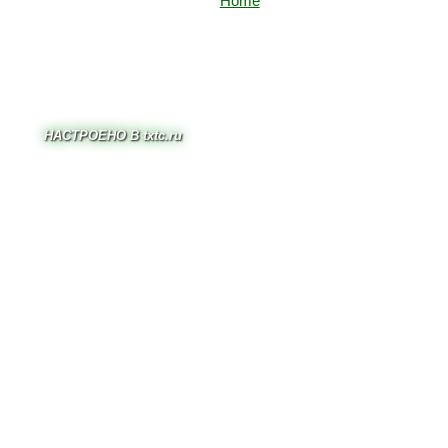
HACTPOEHO B txtc.ru